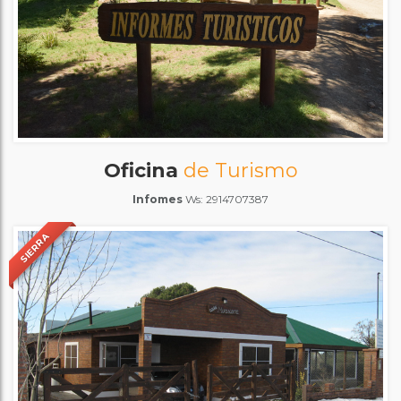
Oficina
de Turismo
Infomes
Ws: 2914707387
SIERRA